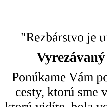
"Rezbárstvo je 
Vyrezávaný 
Ponúkame Vám pohľ
cesty, ktorú sme v
ktorú vidíte, bola 