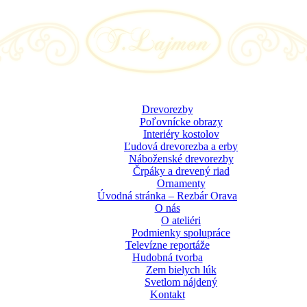
Drevorezby
Poľovnícke obrazy
Interiéry kostolov
Ľudová drevorezba a erby
Náboženské drevorezby
Črpáky a drevený riad
Ornamenty
Úvodná stránka – Rezbár Orava
O nás
O ateliéri
Podmienky spolupráce
Televízne reportáže
Hudobná tvorba
Zem bielych lúk
Svetlom nájdený
Kontakt