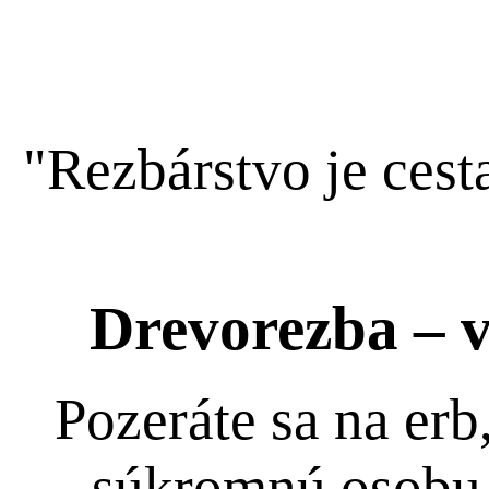
"Rezbárstvo je cesta
Drevorezba – v
Pozeráte sa na erb
súkromnú osobu.