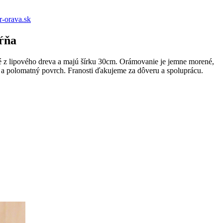
-orava.sk
ŕňa
né z lipového dreva a majú šírku 30cm. Orámovanie je jemne morené,
ň a polomatný povrch. Franosti ďakujeme za dôveru a spoluprácu.