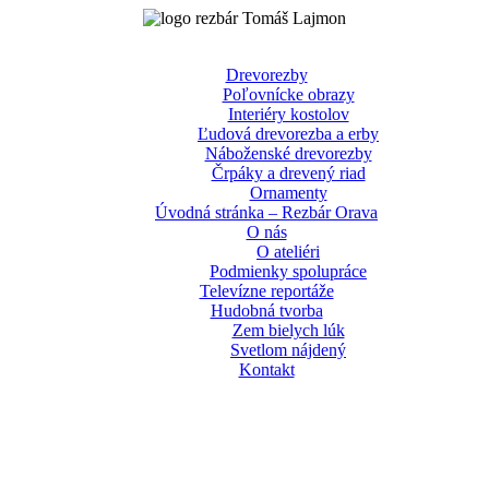
Drevorezby
Poľovnícke obrazy
Interiéry kostolov
Ľudová drevorezba a erby
Náboženské drevorezby
Črpáky a drevený riad
Ornamenty
Úvodná stránka – Rezbár Orava
O nás
O ateliéri
Podmienky spolupráce
Televízne reportáže
Hudobná tvorba
Zem bielych lúk
Svetlom nájdený
Kontakt