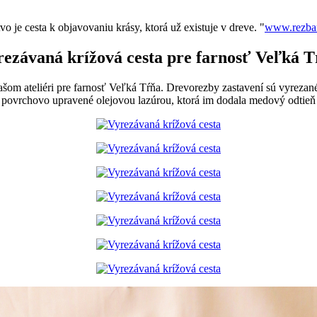
vo je cesta k objavovaniu krásy, ktorá už existuje v dreve. "
www.rezbar
rezávaná krížová cesta pre farnosť Veľká T
ašom ateliéri pre farnosť Veľká Tŕňa. Drevorezby zastavení sú vyreza
li povrchovo upravené olejovou lazúrou, ktorá im dodala medový odtie